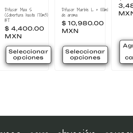
hab
3,4
Difusor Max S
Difusor Marble L + 100ml
MX
(Cobertura hasta 170m3)
de aroma
BT
Precio
$ 10,980.00
Precio
$ 4,400.00
habitual
MXN
habitual
MXN
Ag
Seleccionar
Seleccionar
opciones
opciones
ca