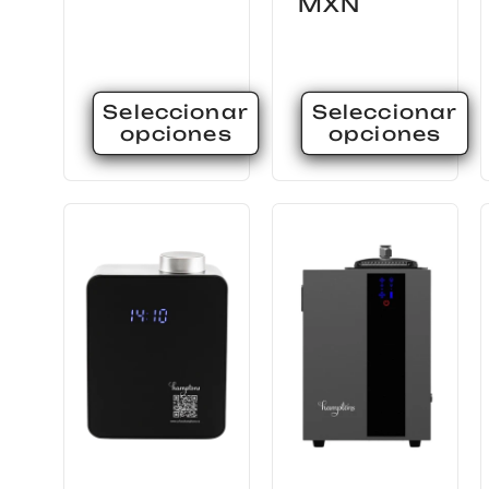
:
habitual
MXN
Seleccionar
Seleccionar
opciones
opciones