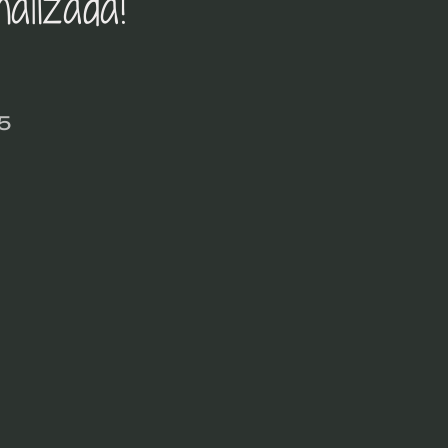
alizada!
5