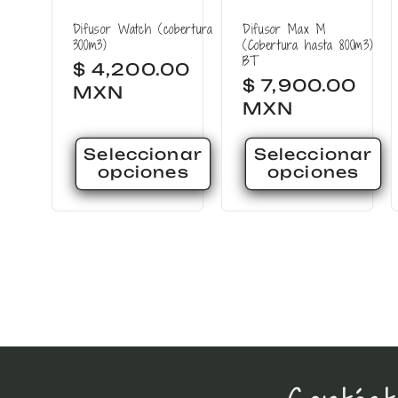
Difusor Watch (cobertura
Difusor Max M
300m3)
(Cobertura hasta 800m3)
BT
Precio
$ 4,200.00
Precio
$ 7,900.00
habitual
MXN
habitual
MXN
Seleccionar
Seleccionar
opciones
opciones