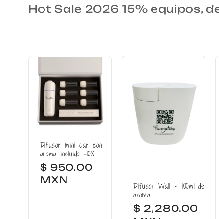
o
Hot Sale 2026 15% equipos, de
l
e
c
c
i
Difusor mini car con
aroma incluido -10%
ó
Precio
$ 950.00
habitual
MXN
n
Difusor Wall + 100ml de
aroma
Precio
$ 2,280.00