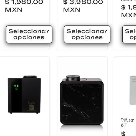
Precio
$ 1,980.00
Precio
$ 3,980.00
Pre
$ 1
habitual
MXN
habitual
MXN
hab
MX
Seleccionar
Seleccionar
Se
opciones
opciones
o
Difusor
BT
Pre
$