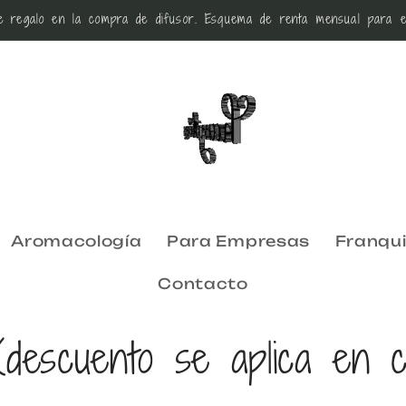
 regalo en la compra de difusor. Esquema de renta mensual para e
Aromacología
Para Empresas
Franqui
Contacto
(descuento se aplica en c