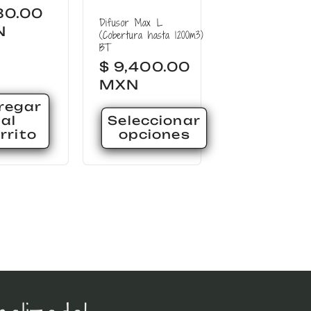
itual
80.00
Difusor Max L
N
(Cobertura hasta 1200m3)
BT
Precio
$ 9,400.00
habitual
MXN
regar
al
Seleccionar
rrito
opciones