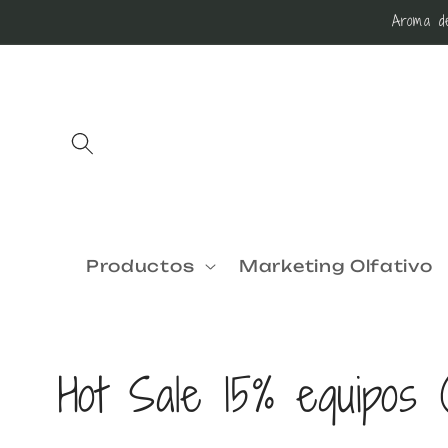
r
Aroma de
directamente
al contenido
Productos
Marketing Olfativo
C
Hot Sale 15% equipos 