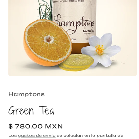
Abrir
elemento
multimedia
1
Hamptons
en
una
Green Tea
ventana
modal
Precio
$ 780.00 MXN
habitual
Los
gastos de envío
se calculan en la pantalla de