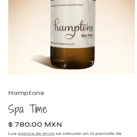
Abrir
elemento
multimedia
1
Hamptons
en
una
Spa Time
ventana
modal
Precio
$ 780.00 MXN
habitual
Los
gastos de envío
se calculan en la pantalla de