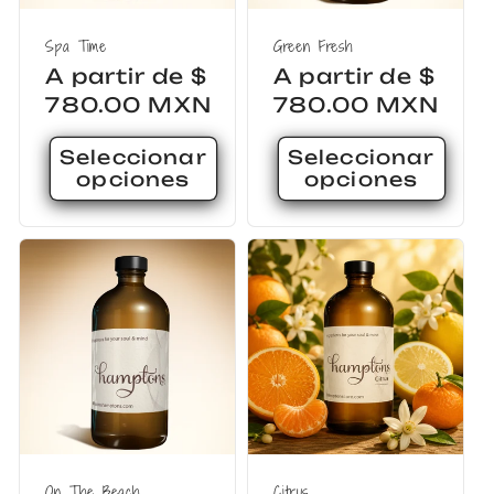
Spa Time
Green Fresh
Precio
A partir de $
Precio
A partir de $
habitual
780.00 MXN
habitual
780.00 MXN
Seleccionar
Seleccionar
opciones
opciones
On The Beach
Citrus