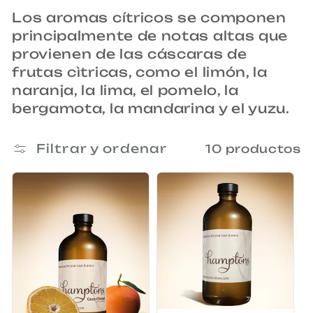
c
Los aromas cítricos se componen
c
principalmente de notas altas que
provienen de las cáscaras de
i
frutas cìtricas, como el limón, la
ó
naranja, la lima, el pomelo, la
bergamota, la mandarina y el yuzu.
n
:
Filtrar y ordenar
10 productos