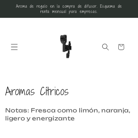
r
Aroma de regalo en la compra de difusor. Esquema de
directamente
renta mensual para empresas.
al contenido
Carrito
C
Aromas Cítricos
o
Notas: Fresca como limón, naranja,
l
ligero y energizante
e