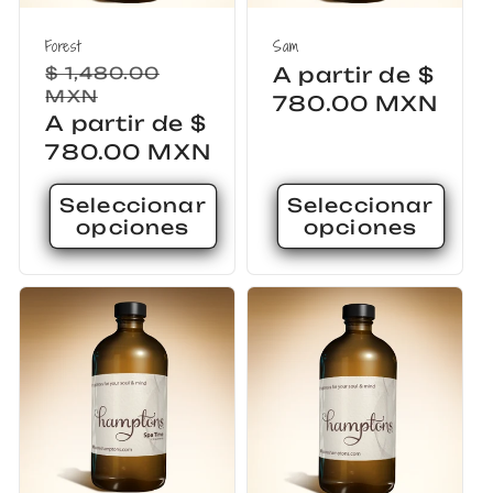
Forest
Sam
Precio
$ 1,480.00
Precio
A partir de $
MXN
habitual
habitual
780.00 MXN
Precio
A partir de $
de
780.00 MXN
oferta
Seleccionar
Seleccionar
opciones
opciones